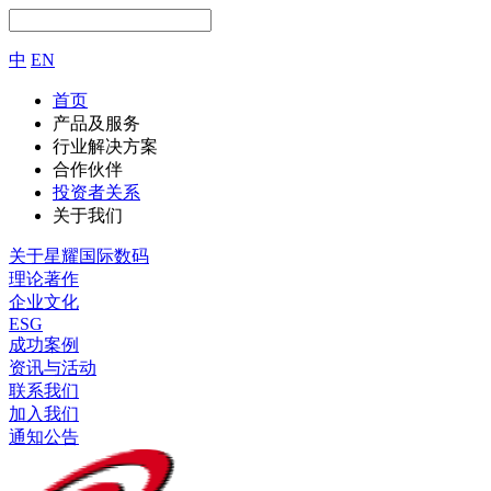
中
EN
首页
产品及服务
行业解决方案
合作伙伴
投资者关系
关于我们
关于星耀国际数码
理论著作
企业文化
ESG
成功案例
资讯与活动
联系我们
加入我们
通知公告