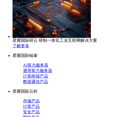
星耀国际研云 研制一体化工业互联网解决方案
了解更多
星耀国际鲲泰
AI算力服务器
通用算力服务器
计算终端产品
数据通信产品
星耀国际云科
存储产品
计算产品
安全产品