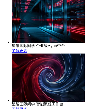
星耀国际问学 企业级Agent中台
了解更多
星耀国际问学 智能流程工作台