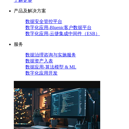
了解更多
产品及解决方案
数据安全管控平台
数字化应用-Bluenic客户数据平台
数字化应用-云捷集成中间件（ESB）
服务
数据治理咨询与实施服务
数据资产入表
数据应用-算法模型 & ML
数字化应用开发